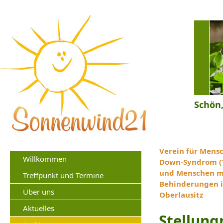
Schön,
Verein für Mens
Willkommen
Down-Syndrom (T
und Menschen m
Treffpunkt und Termine
Behinderungen i
Über uns
Oberlausitz
Aktuelles
Stellung