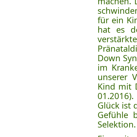
machen. D
schwinden
für ein K
hat es d
verstärk
Pränatald
Down Syn
im Krank
unserer V
Kind mit
01.2016)
Glück ist
Gefühle 
Selektion.