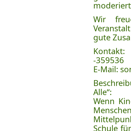
moderiert
Wir fre
Veranstal
gute Zus
Kontakt:
-359536
E-Mail: 
Beschreib
Alle“:
Wenn Kind
Mensche
Mittelpun
Schule für