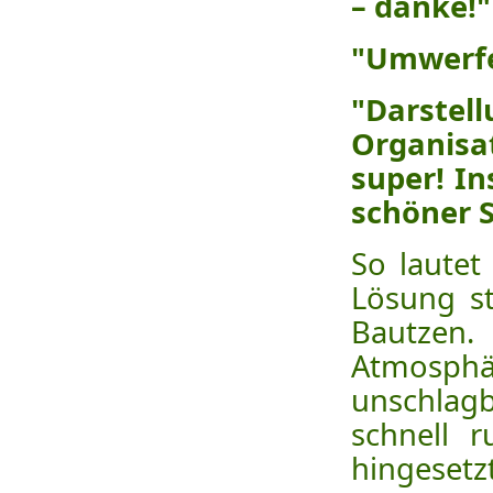
– danke!"
"Umwerfen
"Darstel
Organisa
super! In
schöner 
So laute
Lösung st
Bautzen.
Atmosph
unschlag
schnell 
hingesetz