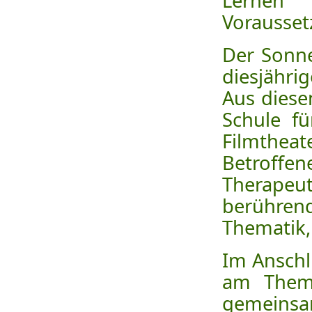
Lernen
Voraussetz
Der Sonn
diesjähr
Aus diese
Schule f
Filmthea
Betroffene
Therapeu
berühren
Thematik, 
Im Anschl
am Thema
gemeinsa