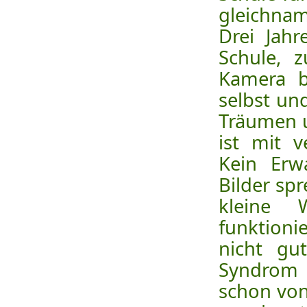
gleichna
Drei Jah
Schule, 
Kamera b
selbst un
Träumen u
ist mit 
Kein Erw
Bilder sp
kleine 
funktioni
nicht gu
Syndrom 
schon von