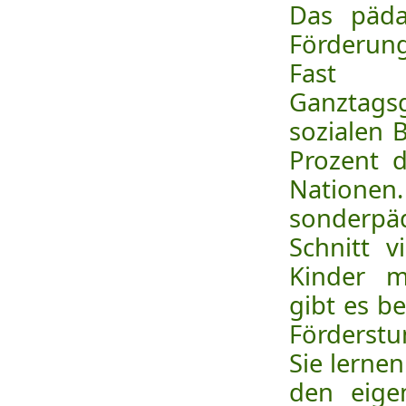
Das päda
Förderung
Fast 
Ganztag
sozialen 
Prozent 
Nationen
sonderpä
Schnitt v
Kinder m
gibt es b
Förderst
Sie lerne
den eige