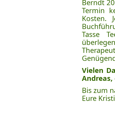
Berndt 20
Termin k
Kosten. 
Buchführ
Tasse T
überlege
Therapeut
Genügend 
Vielen D
Andreas, 
Bis zum n
Eure Kris