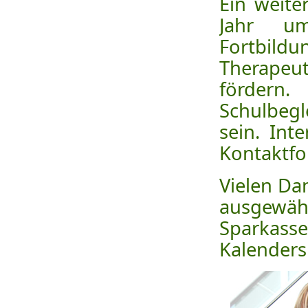
Ein weite
Jahr um
Fortbild
Therapeu
fördern.
Schulbeg
sein. Int
Kontaktfo
Vielen Da
ausgewäh
Sparkass
Kalenders