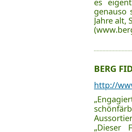
es eigent
genauso s
Jahre alt,
(www.berg
BERG FIDE
http://ww
„Engagie
schönfä
Aussortie
„Dieser 