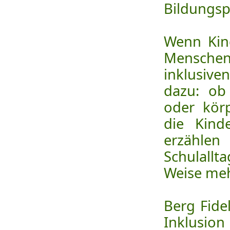
Bildungspo
Wenn Kind
Menschen
inklusive
dazu: ob
oder kör
die Kind
erzähle
Schulallt
Weise meh
Berg Fide
Inklusion 