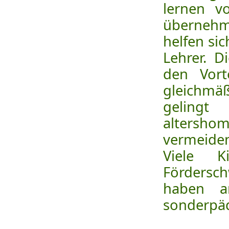
lernen v
übernehm
helfen si
Lehrer. D
den Vort
gleichmä
gelingt
altershom
vermeiden
Viele 
Fördersc
haben a
sonderpäd